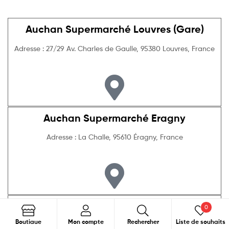
Auchan Supermarché Louvres (Gare)
Adresse : 27/29 Av. Charles de Gaulle, 95380 Louvres, France
Auchan Supermarché Eragny
Adresse : La Challe, 95610 Éragny, France
Auchan Supermarché Romainville
0
Recherche
Boutiaue
Mon compte
Rechercher
Liste de souhaits
Adresse : 97 Rue de la République, 93230 Romainville, France