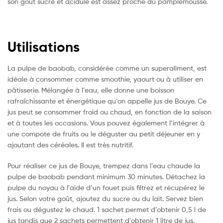
son goût sucré et acidulé est assez proche du pamplemousse.
Utilisations
La pulpe de baobab, considérée comme un superaliment, est
idéale à consommer comme smoothie, yaourt ou à utiliser en
pâtisserie. Mélangée à l’eau, elle donne une boisson
rafraîchissante et énergétique qu’on appelle jus de Bouye. Ce
jus peut se consommer froid ou chaud, en fonction de la saison
et à toutes les occasions. Vous pouvez également l’intégrer à
une compote de fruits ou le déguster au petit déjeuner en y
ajoutant des céréales. Il est très nutritif.
Pour réaliser ce jus de Bouye, trempez dans l’eau chaude la
pulpe de baobab pendant minimum 30 minutes. Détachez la
pulpe du noyau à l’aide d’un fouet puis filtrez et récupérez le
jus. Selon votre goût, ajoutez du sucre ou du lait. Servez bien
frais ou dégustez le chaud. 1 sachet permet d’obtenir 0,5 l de
jus tandis que 2 sachets permettent d’obtenir 1 litre de jus.