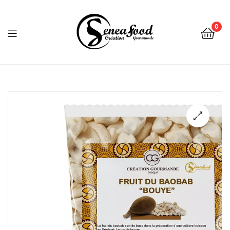
0
Seneafood
🔍