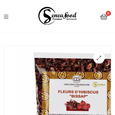
0
Seneafood
🔍