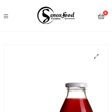
0
Seneafood
🔍