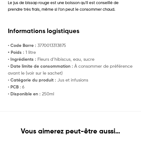
Le jus de bissap rouge est une boisson qu’il est conseillé de
prendre très frais, même si l’on peut le consommer chaud.
Informations logistiques
•
Code Barre :
3770013313875
• Poids :
1 litre
•
Ingrédients :
Fleurs d’hibiscus, eau, sucre
•
Date limite de consommation :
À consommer de préférence
avant le (voir sur le sachet)
•
Catégorie du produit :
Jus et infusions
•
PCB
: 6
•
Disponible en :
250ml
Vous aimerez peut-être aussi…