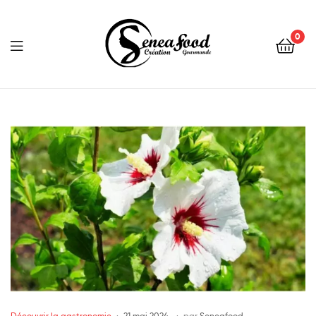
0
Seneafood
Découvrir la gastronomie
21 mai 2024
par
Seneafood