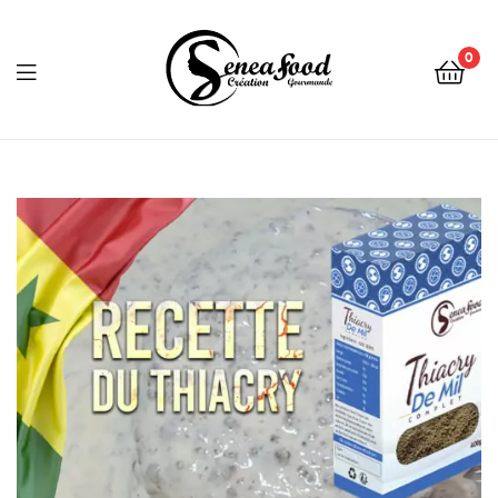
0
Seneafood