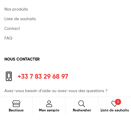
Nos produits
Liste de souhaits
Contact
FAQ
NOUS CONTACTER
+33 7 83 29 68 97
Avez-vous besoin d'aide ou avez-vous des questions ?
0
Contactez-nous au :
contact@seneafood.com
Recherche
Boutiaue
Mon compte
Rechercher
Liste de souhaits
60 route principale du port
92230 Gennevilliers - France